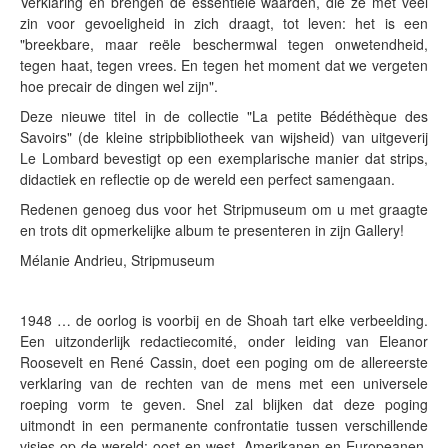
Verklaring en brengen de essentiële waarden, die ze met veel
zin voor gevoeligheid in zich draagt, tot leven: het is een
"breekbare, maar reële beschermwal tegen onwetendheid,
tegen haat, tegen vrees. En tegen het moment dat we vergeten
hoe precair de dingen wel zijn".
Deze nieuwe titel in de collectie "La petite Bédéthèque des
Savoirs" (de kleine stripbibliotheek van wijsheid) van uitgeverij
Le Lombard bevestigt op een exemplarische manier dat strips,
didactiek en reflectie op de wereld een perfect samengaan.
Redenen genoeg dus voor het Stripmuseum om u met graagte
en trots dit opmerkelijke album te presenteren in zijn Gallery!
Mélanie Andrieu, Stripmuseum
1948 … de oorlog is voorbij en de Shoah tart elke verbeelding.
Een uitzonderlijk redactiecomité, onder leiding van Eleanor
Roosevelt en René Cassin, doet een poging om de allereerste
verklaring van de rechten van de mens met een universele
roeping vorm te geven. Snel zal blijken dat deze poging
uitmondt in een permanente confrontatie tussen verschillende
visies op de wereld: oost en west, Amerikanen en Europeanen,