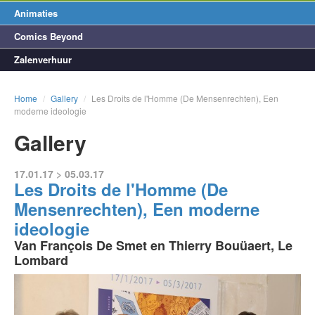
Animaties
Comics Beyond
Zalenverhuur
Home
/
Gallery
/
Les Droits de l'Homme (De Mensenrechten), Een
moderne ideologie
Gallery
17.01.17 > 05.03.17
Les Droits de l'Homme (De
Mensenrechten), Een moderne
ideologie
Van François De Smet en Thierry Bouüaert, Le
Lombard