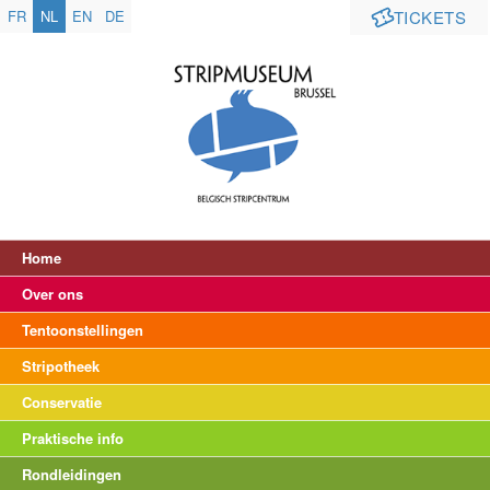
FR
NL
EN
DE
TICKETS
Home
Over ons
Tentoonstellingen
Stripotheek
Conservatie
Praktische info
Rondleidingen