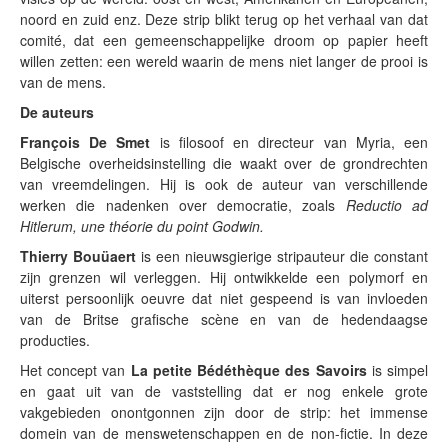
noord en zuid enz. Deze strip blikt terug op het verhaal van dat
comité, dat een gemeenschappelijke droom op papier heeft
willen zetten: een wereld waarin de mens niet langer de prooi is
van de mens.
De auteurs
François De Smet
is filosoof en directeur van Myria, een
Belgische overheidsinstelling die waakt over de grondrechten
van vreemdelingen. Hij is ook de auteur van verschillende
werken die nadenken over democratie, zoals
Reductio ad
Hitlerum, une théorie du point Godwin.
Thierry Bouüaert
is een nieuwsgierige stripauteur die constant
zijn grenzen wil verleggen. Hij ontwikkelde een polymorf en
uiterst persoonlijk oeuvre dat niet gespeend is van invloeden
van de Britse grafische scène en van de hedendaagse
producties.
Het concept van
La petite Bédéthèque des Savoirs
is simpel
en gaat uit van de vaststelling dat er nog enkele grote
vakgebieden onontgonnen zijn door de strip: het immense
domein van de menswetenschappen en de non-fictie. In deze