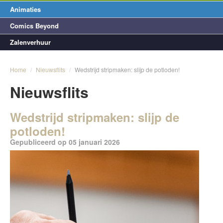
Animaties
Comics Beyond
Zalenverhuur
Home
/
Nieuwsflits
/
Wedstrijd stripmaken: slijp de potloden!
Nieuwsflits
Wedstrijd stripmaken: slijp de
potloden!
Gepubliceerd op 05 januari 2026