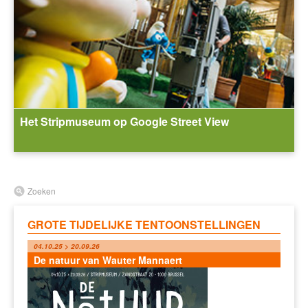
Het Stripmuseum op Google Street View
Zoeken
GROTE TIJDELIJKE TENTOONSTELLINGEN
04.10.25 > 20.09.26
De natuur van Wauter Mannaert