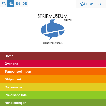
FR
NL
EN
DE
TICKETS
Home
Over ons
Tentoonstellingen
Stripotheek
Conservatie
Praktische info
Rondleidingen