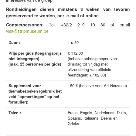
interesses van de groep.
Rondleidingen dienen minstens 3 weken van tevoren
gereserveerd te worden, per e-mail of online.
Contactpersonen
: Tel. +32/2 219 19 80 of email
visit@stripmuseum.be
Duur :
1 u 30
Prijs per gids (toegangsprijs
€ 112,00
niet inbegrepen)
(behalve schoolgroepen van
(max. 25 personen per gids)
dinsdag tot vrijdag met
uitzondering van officiele
feestdagen: € 102,00)
Supplement voor
+50 € (behalve voor Art Nouveau)
themabezoeken (gebruik het
veld "opmerkingen" op het
formulier):
Talen :
Frans, Engels, Nederlands, Duits,
Spaans, Italiaans, Deens en
Grieks.