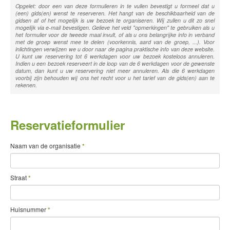
Opgelet: door een van deze formulieren in te vullen bevestigt u formeel dat u
(een) gids(en) wenst te reserveren. Het hangt van de beschikbaarheid van de
gidsen af of het mogelijk is uw bezoek te organiseren. Wij zullen u dit zo snel
mogelijk via e-mail bevestigen. Gelieve het veld "opmerkingen" te gebruiken als u
het formulier voor de tweede maal invult, of als u ons belangrijke info in verband
met de groep wenst mee te delen (voorkennis, aard van de groep, ...). Voor
inlichtingen verwijzen we u door naar de pagina praktische info van deze website.
U kunt uw reservering tot 6 werkdagen voor uw bezoek kosteloos annuleren.
Indien u een bezoek reserveert in de loop van de 6 werkdagen voor de gewenste
datum, dan kunt u uw reservering niet meer annuleren. Als die 6 werkdagen
voorbij zijn behouden wij ons het recht voor u het tarief van de gids(en) aan te
rekenen.
Reservatieformulier
Naam van de organisatie
*
Straat
*
Huisnummer
*