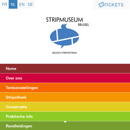
FR
NL
EN
DE
TICKETS
Home
Over ons
Tentoonstellingen
Stripotheek
Conservatie
Praktische info
Rondleidingen