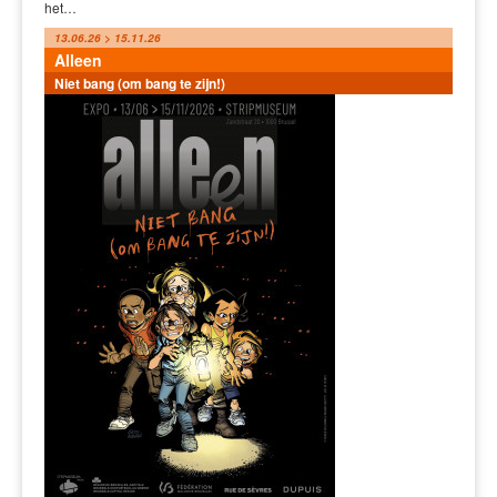
het…
13.06.26 > 15.11.26
Alleen
Niet bang (om bang te zijn!)