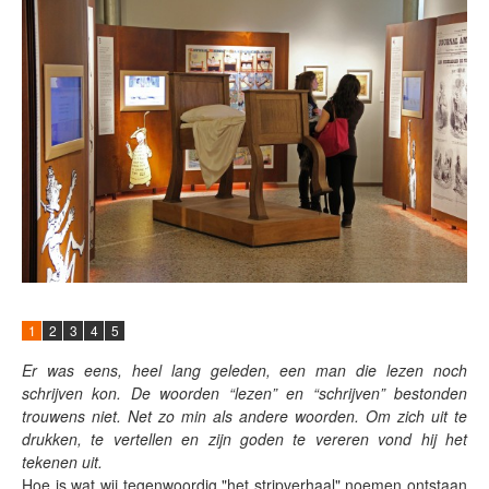
1
2
3
4
5
Er was eens, heel lang geleden, een man die lezen noch
schrijven kon. De woorden “lezen” en “schrijven” bestonden
trouwens niet. Net zo min als andere woorden. Om zich uit te
drukken, te vertellen en zijn goden te vereren vond hij het
tekenen uit.
Hoe is wat wij tegenwoordig "het stripverhaal" noemen ontstaan