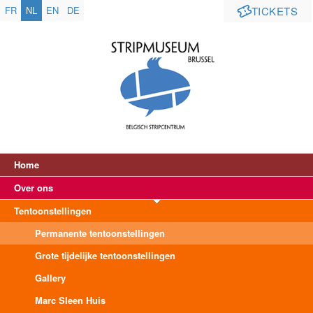
FR
NL
EN
DE
TICKETS
Home
Over ons
Tentoonstellingen
Permanente tentoonstellingen
Grote tijdelijke tentoonstellingen
Gallery
Marc Sleen Huis