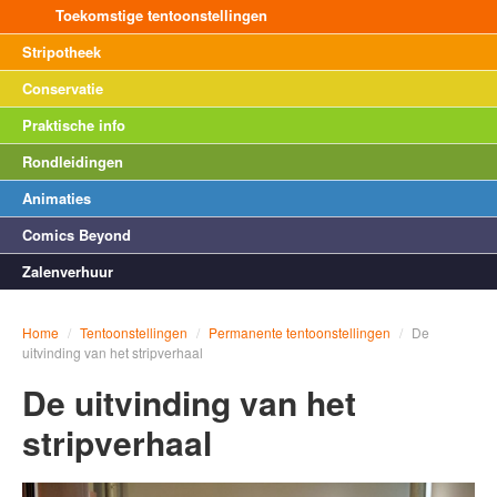
Toekomstige tentoonstellingen
Stripotheek
Conservatie
Praktische info
Rondleidingen
Animaties
Comics Beyond
Zalenverhuur
Home
/
Tentoonstellingen
/
Permanente tentoonstellingen
/
De
uitvinding van het stripverhaal
De uitvinding van het
stripverhaal