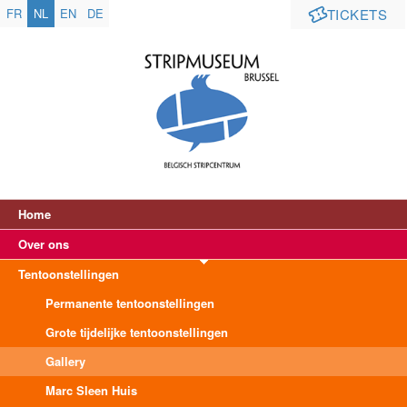
FR
NL
EN
DE
TICKETS
Home
Over ons
Tentoonstellingen
Permanente tentoonstellingen
Grote tijdelijke tentoonstellingen
Gallery
Marc Sleen Huis