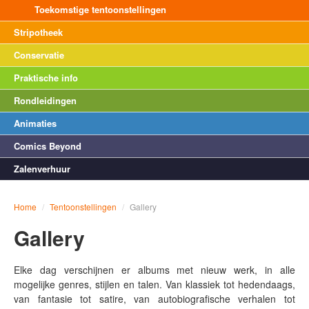
Toekomstige tentoonstellingen
Stripotheek
Conservatie
Praktische info
Rondleidingen
Animaties
Comics Beyond
Zalenverhuur
Home
/
Tentoonstellingen
/
Gallery
Gallery
Elke dag verschijnen er albums met nieuw werk, in alle
mogelijke genres, stijlen en talen. Van klassiek tot hedendaags,
van fantasie tot satire, van autobiografische verhalen tot