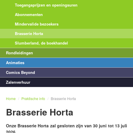
Toegangsprijzen en openingsuren
Abonnementen
Mindervalide bezoekers
Brasserie Horta
Slumberland, de boekhandel
Rondleidingen
Animaties
Comics Beyond
Zalenverhuur
Home
/
Praktische info
/
Brasserie Horta
Brasserie Horta
Onze Brasserie Horta zal gesloten zijn van 30 juni tot 13 juli
2026.