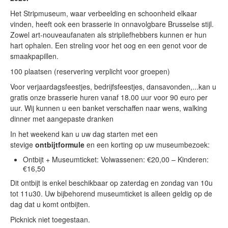
Het Stripmuseum, waar verbeelding en schoonheid elkaar
vinden, heeft ook een brasserie in onnavolgbare Brusselse stijl.
Zowel art-nouveaufanaten als stripliefhebbers kunnen er hun
hart ophalen. Een streling voor het oog en een genot voor de
smaakpapillen.
100 plaatsen (reservering verplicht voor groepen)
Voor verjaardagsfeestjes, bedrijfsfeestjes, dansavonden,...kan u
gratis onze brasserie huren vanaf 18.00 uur voor 90 euro per
uur. Wij kunnen u een banket verschaffen naar wens, walking
dinner met aangepaste dranken
In het weekend kan u uw dag starten met een
stevige
ontbijtformule
en een korting op uw museumbezoek:
Ontbijt + Museumticket: Volwassenen: €20,00 – Kinderen:
€16,50
Dit ontbijt is enkel beschikbaar op zaterdag en zondag van 10u
tot 11u30. Uw bijbehorend museumticket is alleen geldig op de
dag dat u komt ontbijten.
Picknick niet toegestaan.