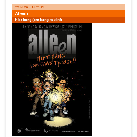
13.06.26 > 15.11.26
Alleen
Niet bang (om bang te zijn!)