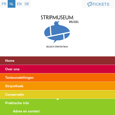
FR
NL
EN
DE
TICKETS
Home
Over ons
Tentoonstellingen
Stripotheek
Conservatie
Praktische info
Adres en contact