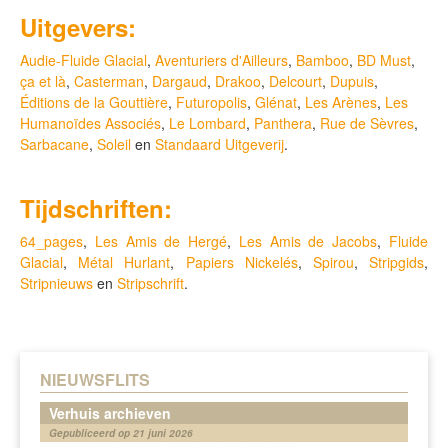
Uitgevers:
Audie-Fluide Glacial
,
Aventuriers d'Ailleurs
,
Bamboo
,
BD Must
,
ça et là
,
Casterman
,
Dargaud
,
Drakoo
,
Delcourt
,
Dupuis
,
Éditions de la Gouttière
,
Futuropolis
,
Glénat
,
Les Arènes
,
Les
Humanoïdes Associés
,
Le Lombard
,
Panthera
,
Rue de Sèvres
,
Sarbacane
,
Soleil
en
Standaard Uitgeverij
.
Tijdschriften:
64_pages
,
Les Amis de Hergé
,
Les Amis de Jacobs
,
Fluide
Glacial
,
Métal Hurlant
,
Papiers Nickelés
,
Spirou
,
Stripgids
,
Stripnieuws
en
Stripschrift
.
NIEUWSFLITS
Verhuis archieven
Gepubliceerd op 21 juni 2026