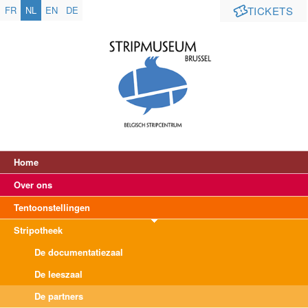
FR
NL
EN
DE
TICKETS
Home
Over ons
Tentoonstellingen
Stripotheek
De documentatiezaal
De leeszaal
De partners