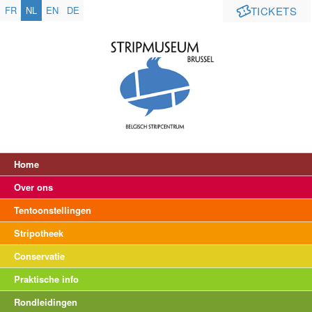
FR
NL
EN
DE
TICKETS
Home
Over ons
Tentoonstellingen
Stripotheek
Conservatie
Praktische info
Rondleidingen