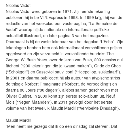
Nicolas Vadot
Nicolas Vadot werd geboren in 1971. Zijn eerste tekening
publiceert hij in Le Vif/L’Express in 1993. In 1999 krijgt hij van de
redactie van het weekblad een vaste pagina, “La Semaine de
Vadot” waarop hij de nationale en internationale politieke
actualiteit illustreert, en later pagina 3 van het magazine.
Daarnaast is hij de vaste tekenaar van het dagblad “L’Echo”. Zijn
tekeningen hebben hem ook internationaal verschillende prijzen
opgeleverd en zijn verzameld in verschillende bundels: The
George W. Bush Years, over de jaren van Bush, 200 dessins qui
fâchent (“200 tekeningen die je kwaad maken”), Onde de Choc
(“Schokgolf”) en Casse-toi pauv' con! (“Hoepel op, sukkelaar!”).
In 2001 en daarna publiceert hij als auteur van atypische strips
de trilogie Norbert l’Imaginaire (“Norbert, de Verbeelding”) en
daarna 80 Jours (“80 dagen”), allebei samen geschreven met
Olivier Guéret. In 2009 komt zijn eerste solo-album uit, Neuf
Mois (“Negen Maanden”), in 2011 gevolgd door het eerste
volume van het tweeluik Maudit Mardi! (“Vervloekte Dinsdag!”).
Maudit Mardi!
“Men heeft me gezegd dat ik op een dinsdag zal sterven. Dat