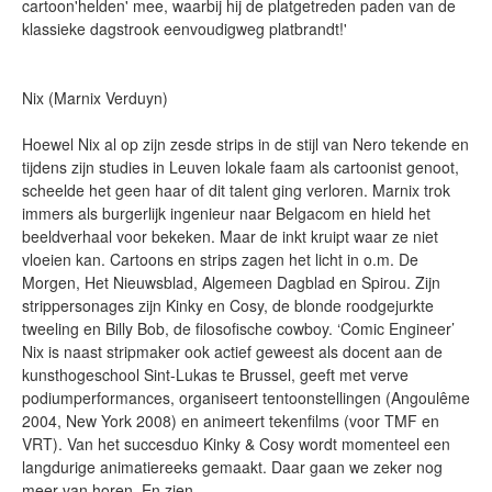
cartoon'helden' mee, waarbij hij de platgetreden paden van de
klassieke dagstrook eenvoudigweg platbrandt!'
Nix (Marnix Verduyn)
Hoewel Nix al op zijn zesde strips in de stijl van Nero tekende en
tijdens zijn studies in Leuven lokale faam als cartoonist genoot,
scheelde het geen haar of dit talent ging verloren. Marnix trok
immers als burgerlijk ingenieur naar Belgacom en hield het
beeldverhaal voor bekeken. Maar de inkt kruipt waar ze niet
vloeien kan. Cartoons en strips zagen het licht in o.m. De
Morgen, Het Nieuwsblad, Algemeen Dagblad en Spirou. Zijn
strippersonages zijn Kinky en Cosy, de blonde roodgejurkte
tweeling en Billy Bob, de filosofische cowboy. ‘Comic Engineer’
Nix is naast stripmaker ook actief geweest als docent aan de
kunsthogeschool Sint-Lukas te Brussel, geeft met verve
podiumperformances, organiseert tentoonstellingen (Angoulême
2004, New York 2008) en animeert tekenfilms (voor TMF en
VRT). Van het succesduo Kinky & Cosy wordt momenteel een
langdurige animatiereeks gemaakt. Daar gaan we zeker nog
meer van horen. En zien.