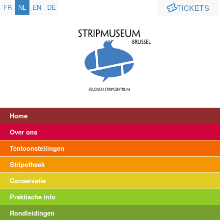
FR
NL
EN
DE
TICKETS
Home
Over ons
Tentoonstellingen
Stripotheek
Conservatie
Praktische info
Rondleidingen