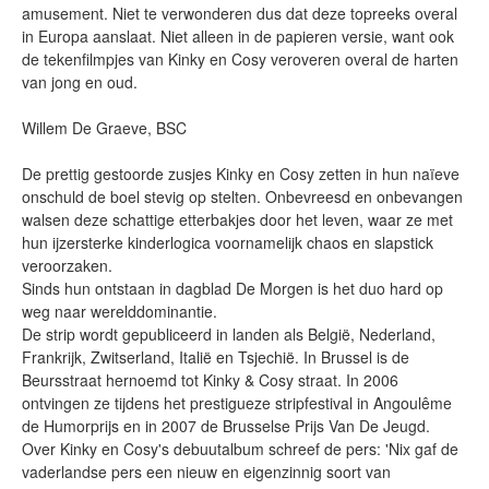
amusement. Niet te verwonderen dus dat deze topreeks overal
in Europa aanslaat. Niet alleen in de papieren versie, want ook
de tekenfilmpjes van Kinky en Cosy veroveren overal de harten
van jong en oud.
Willem De Graeve, BSC
De prettig gestoorde zusjes Kinky en Cosy zetten in hun naïeve
onschuld de boel stevig op stelten. Onbevreesd en onbevangen
walsen deze schattige etterbakjes door het leven, waar ze met
hun ijzersterke kinderlogica voornamelijk chaos en slapstick
veroorzaken.
Sinds hun ontstaan in dagblad De Morgen is het duo hard op
weg naar werelddominantie.
De strip wordt gepubliceerd in landen als België, Nederland,
Frankrijk, Zwitserland, Italië en Tsjechië. In Brussel is de
Beursstraat hernoemd tot Kinky & Cosy straat. In 2006
ontvingen ze tijdens het prestigueze stripfestival in Angoulême
de Humorprijs en in 2007 de Brusselse Prijs Van De Jeugd.
Over Kinky en Cosy's debuutalbum schreef de pers: 'Nix gaf de
vaderlandse pers een nieuw en eigenzinnig soort van