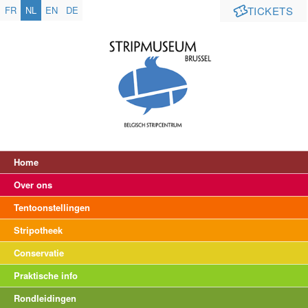
FR
NL
EN
DE
TICKETS
Home
Over ons
Tentoonstellingen
Stripotheek
Conservatie
Praktische info
Rondleidingen