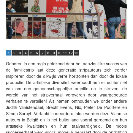
1
2
3
4
5
6
7
8
9
10
11
12
13
Geboren in een regio getekend door het aanzienlijke succes van
de familiestrip laat deze generatie stripauteurs zich eerder
inspireren door de dikwijls verre horizonten dan door de lokale
productie. De artistieke diversiteit weerhoudt hen er echter niet
van om een gemeenschappelijke ambitie na te streven: de
wereld van het stripverhaal veroveren door waargebeurde
verhalen te vertellen! Als namen onthouden we onder andere
Judith Vanistendael, Brecht Evens, Nix, Pieter De Poortere en
Simon Spruyt. Vertaald in meerdere talen worden deze Vlaamse
auteurs in België en in het buitenland vooral geroemd om hun
artistieke kwaliteiten en hun taalvaardigheid. Dit mooie
succesverhaal werd vooral mogelijk gemaakt door de oprichting