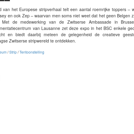
 van het Europese stripverhaal telt een aantal roemrijke toppers –
sey en ook Zep – waarvan men soms niet weet dat het geen Belgen zi
s. Met de medewerking van de Zwitserse Ambassade in Brusse
umentatiecentrum van Lausanne zet deze expo in het BSC enkele geo
echt en biedt daarbij meteen de gelegenheid de creatieve gees
se Zwitserse stripwereld te ontdekken.
eum
/
Strip
/
Tentoonstelling