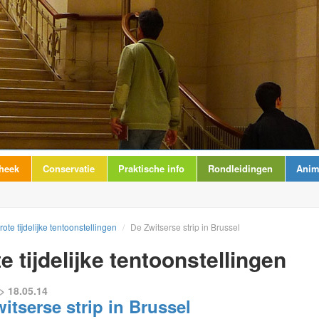
theek
Conservatie
Praktische info
Rondleidingen
Anim
rote tijdelijke tentoonstellingen
/
De Zwitserse strip in Brussel
e tijdelijke tentoonstellingen
> 18.05.14
itserse strip in Brussel