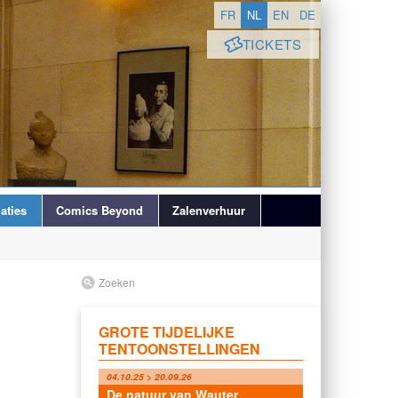
FR
NL
EN
DE
TICKETS
aties
Comics Beyond
Zalenverhuur
Zoeken
GROTE TIJDELIJKE
TENTOONSTELLINGEN
04.10.25 > 20.09.26
De natuur van Wauter