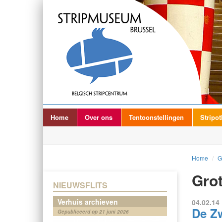
Home
Over ons
Tentoonstellingen
Stripo
Home
/
G
Grot
NIEUWSFLITS
Verhuis archieven
04.02.14 
De Zw
Gepubliceerd op 21 juni 2026