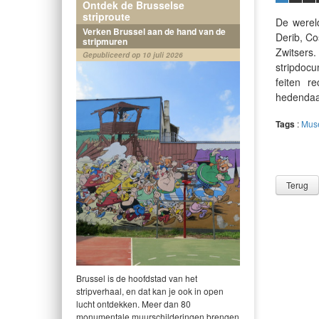
Ontdek de Brusselse
striproute
De wereld
Verken Brussel aan de hand van de
Derib, Co
stripmuren
Zwitser
Gepubliceerd op 10 juli 2026
stripdoc
feiten r
hedendaag
Tags
:
Mus
Terug
Brussel is de hoofdstad van het
stripverhaal, en dat kan je ook in open
lucht ontdekken. Meer dan 80
monumentale muurschilderingen brengen