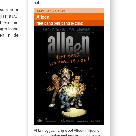
het…
 waaronder
13.06.26 > 15.11.26
jn maar...
Alleen
l en het
Niet bang (om bang te zijn!)
grafische
ten in de
Al twintig jaar lang weet Alleen miljoenen
lezers te boeien met een vraag die even