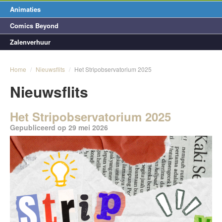
Animaties
Comics Beyond
Zalenverhuur
Home
/
Nieuwsflits
/
Het Stripobservatorium 2025
Nieuwsflits
Het Stripobservatorium 2025
Gepubliceerd op 29 mei 2026