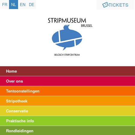
FR
NL
EN
DE
TICKETS
Home
Over ons
Tentoonstellingen
Stripotheek
Conservatie
Praktische info
Rondleidingen