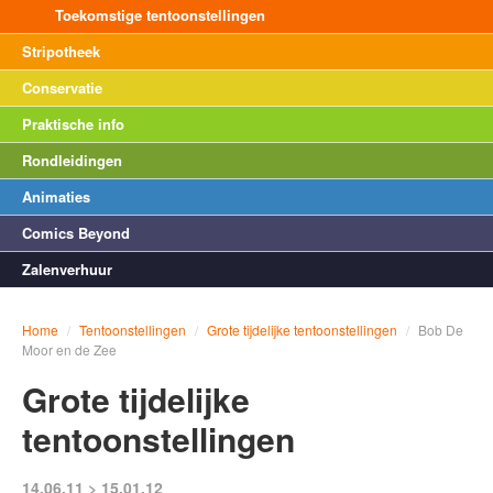
Toekomstige tentoonstellingen
Stripotheek
Conservatie
Praktische info
Rondleidingen
Animaties
Comics Beyond
Zalenverhuur
Home
/
Tentoonstellingen
/
Grote tijdelijke tentoonstellingen
/
Bob De
Moor en de Zee
Grote tijdelijke
tentoonstellingen
14.06.11 > 15.01.12