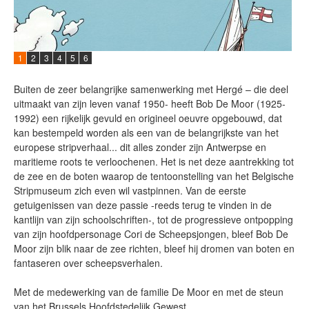
1
2
3
4
5
6
Buiten de zeer belangrijke samenwerking met Hergé – die deel
uitmaakt van zijn leven vanaf 1950- heeft Bob De Moor (1925-
1992) een rijkelijk gevuld en origineel oeuvre opgebouwd, dat
kan bestempeld worden als een van de belangrijkste van het
europese stripverhaal... dit alles zonder zijn Antwerpse en
maritieme roots te verloochenen. Het is net deze aantrekking tot
de zee en de boten waarop de tentoonstelling van het Belgische
Stripmuseum zich even wil vastpinnen. Van de eerste
getuigenissen van deze passie -reeds terug te vinden in de
kantlijn van zijn schoolschriften-, tot de progressieve ontpopping
van zijn hoofdpersonage Cori de Scheepsjongen, bleef Bob De
Moor zijn blik naar de zee richten, bleef hij dromen van boten en
fantaseren over scheepsverhalen.
Met de medewerking van de familie De Moor en met de steun
van het Brussels Hoofdstedelijk Gewest