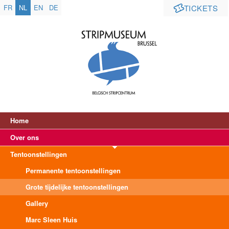
FR
NL
EN
DE
TICKETS
Home
Over ons
Tentoonstellingen
Permanente tentoonstellingen
Grote tijdelijke tentoonstellingen
Gallery
Marc Sleen Huis