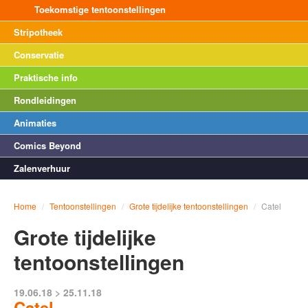
Toekomstige tentoonstellingen
Stripotheek
Conservatie
Praktische info
Rondleidingen
Animaties
Comics Beyond
Zalenverhuur
Home
/
Tentoonstellingen
/
Grote tijdelijke tentoonstellingen
/
Catel
Grote tijdelijke
tentoonstellingen
19.06.18 > 25.11.18
Catel