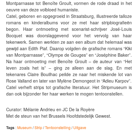
Montparnasse tot Benoîte Groult, vormen de rode draad in het
oeuvre van deze volbloed humaniste.
Catel, geboren en opgegroeid in Straatsburg, illustreerde talloze
romans en kinderalbums voor ze met haar stripbiografieën
begon. Haar ontmoeting met scenarist-schrijver José-Louis
Bocquet was doorslaggevend voor het vervolg van haar
tekenwerk. Samen werkten ze aan een album dat helemaal was
gewijd aan Edith Piaf. Daarop volgden de grafische romans “Kiki
van Montparnasse”, “Olympe de Gouges” en “Joséphine Baker”.
Na haar ontmoeting met Benoîte Groult – de auteur van “Het
leven zoals het is” – ging ze alleen aan de slag. En met
tekenares Claire Bouilhac peilde ze naar het miskende lot van
Rose Valland en later van Mylène Demongeot in “Adieu Karpov”.
Catel verheft strips tot grafische literatuur. Het Stripmuseum is
dan ook bijzonder fier haar werken te mogen tentoonstellen.
Curator: Mélanie Andrieu en JC De la Royère
Met de steun van het Brussels Hoofdstedelijk Gewest.
Tags
:
Museum
/
Strip
/
Tentoonstelling
/
Uitgave