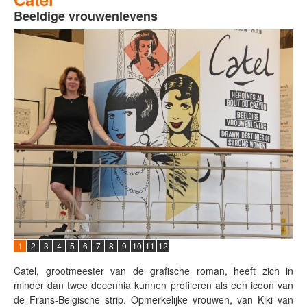
Beeldige vrouwenlevens
1
2
3
4
5
6
7
8
9
10
11
12
Catel, grootmeester van de grafische roman, heeft zich in
minder dan twee decennia kunnen profileren als een icoon van
de Frans-Belgische strip. Opmerkelijke vrouwen, van Kiki van