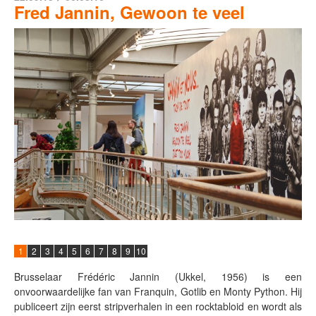
Fred Jannin, Gewoon te veel
1
2
3
4
5
6
7
8
9
10
Brusselaar Frédéric Jannin (Ukkel, 1956) is een
onvoorwaardelijke fan van Franquin, Gotlib en Monty Python. Hij
publiceert zijn eerst stripverhalen in een rocktabloid en wordt als