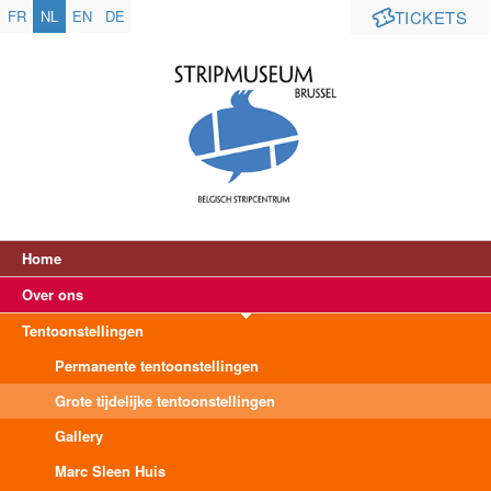
FR
NL
EN
DE
TICKETS
Home
Over ons
Tentoonstellingen
Permanente tentoonstellingen
Grote tijdelijke tentoonstellingen
Gallery
Marc Sleen Huis