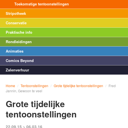
Toekomstige tentoonstellingen
Stripotheek
Conservatie
Praktische info
Rondleidingen
Animaties
Comics Beyond
Zalenverhuur
Home
/
Tentoonstellingen
/
Grote tijdelijke tentoonstellingen
/
Fred
Jannin, Gewoon te veel
Grote tijdelijke
tentoonstellingen
22.09.15 > 06.03.16