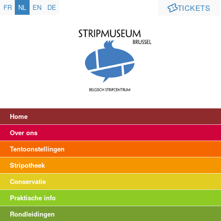
FR
NL
EN
DE
TICKETS
Home
Over ons
Tentoonstellingen
Stripotheek
Conservatie
Praktische info
Rondleidingen